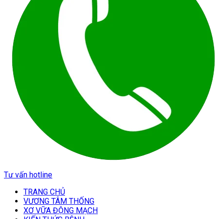
Tư vấn hotline
TRANG CHỦ
VƯƠNG TÂM THỐNG
XƠ VỮA ĐỘNG MẠCH