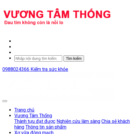
Tìm kiếm
0988024366
Kiểm tra sức khỏe
Trang chủ
Vương Tâm Thống
Thành tựu đạt được
Nghiên cứu lâm sàng
Chia sẻ khách
hàng
Thông tin sản phẩm
Xơ vữa động mạch