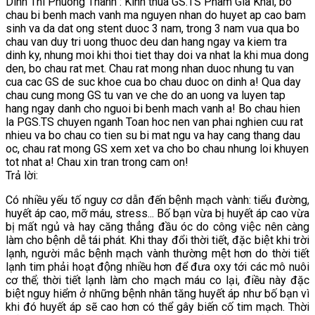
Dinh Thi Phuong Thanh : Kinh thua GS.TS Pham Gia Khai, bo
chau bi benh mach vanh ma nguyen nhan do huyet ap cao bam
sinh va da dat ong stent duoc 3 nam, trong 3 nam vua qua bo
chau van duy tri uong thuoc deu dan hang ngay va kiem tra
dinh ky, nhung moi khi thoi tiet thay doi va nhat la khi mua dong
den, bo chau rat met. Chau rat mong nhan duoc nhung tu van
cua cac GS de suc khoe cua bo chau duoc on dinh a! Qua day
chau cung mong GS tu van ve che do an uong va luyen tap
hang ngay danh cho nguoi bi benh mach vanh a! Bo chau hien
la PGS.TS chuyen nganh Toan hoc nen van phai nghien cuu rat
nhieu va bo chau co tien su bi mat ngu va hay cang thang dau
oc, chau rat mong GS xem xet va cho bo chau nhung loi khuyen
tot nhat a! Chau xin tran trong cam on!
Trả lời:
Có nhiều yếu tố nguy cơ dẫn đến bệnh mạch vành: tiểu đường,
huyết áp cao, mỡ máu, stress... Bố bạn vừa bị huyết áp cao vừa
bị mất ngủ và hay căng thẳng đầu óc do công việc nên càng
làm cho bệnh dễ tái phát. Khi thay đổi thời tiết, đặc biệt khi trời
lạnh, người mắc bệnh mạch vành thường mệt hơn do thời tiết
lạnh tim phải hoạt động nhiều hơn để đưa oxy tới các mô nuôi
cơ thể; thời tiết lạnh làm cho mạch máu co lại, điều này đặc
biệt nguy hiểm ở những bệnh nhân tăng huyết áp như bố bạn vì
khi đó huyết áp sẽ cao hơn có thể gây biến cố tim mạch. Thời