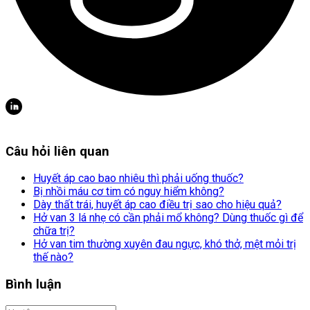
Câu hỏi liên quan
Huyết áp cao bao nhiêu thì phải uống thuốc?
Bị nhồi máu cơ tim có nguy hiểm không?
Dày thất trái, huyết áp cao điều trị sao cho hiệu quả?
Hở van 3 lá nhẹ có cần phải mổ không? Dùng thuốc gì để
chữa trị?
Hở van tim thường xuyên đau ngực, khó thở, mệt mỏi trị
thế nào?
Bình luận