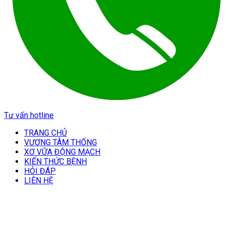
Tư vấn hotline
TRANG CHỦ
VƯƠNG TÂM THỐNG
XƠ VỮA ĐỘNG MẠCH
KIẾN THỨC BỆNH
HỎI ĐÁP
LIÊN HỆ