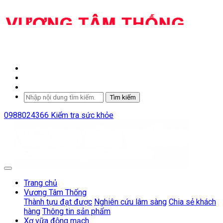
Tìm kiếm
0988024366
Kiểm tra sức khỏe
Trang chủ
Vương Tâm Thống
Thành tựu đạt được
Nghiên cứu lâm sàng
Chia sẻ khách
hàng
Thông tin sản phẩm
Xơ vữa động mạch