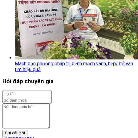
Mách bạn phương pháp trị bệnh mạch vành, hẹp/ hở van
tim hiệu quả
Hỏi đáp chuyên gia
Gửi câu hỏi