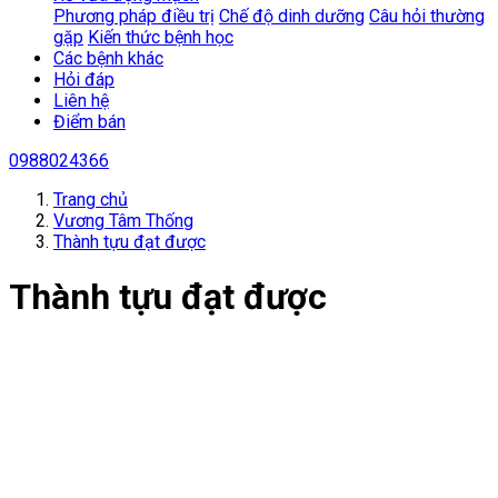
Phương pháp điều trị
Chế độ dinh dưỡng
Câu hỏi thường
gặp
Kiến thức bệnh học
Các bệnh khác
Hỏi đáp
Liên hệ
Điểm bán
0988024366
Trang chủ
Vương Tâm Thống
Thành tựu đạt được
Thành tựu đạt được