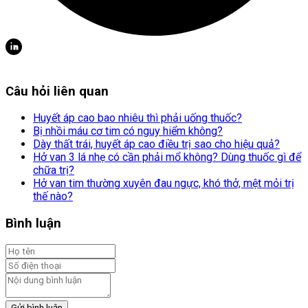
Câu hỏi liên quan
Huyết áp cao bao nhiêu thì phải uống thuốc?
Bị nhồi máu cơ tim có nguy hiểm không?
Dày thất trái, huyết áp cao điều trị sao cho hiệu quả?
Hở van 3 lá nhẹ có cần phải mổ không? Dùng thuốc gì để
chữa trị?
Hở van tim thường xuyên đau ngực, khó thở, mệt mỏi trị
thế nào?
Bình luận
Gửi bình luận