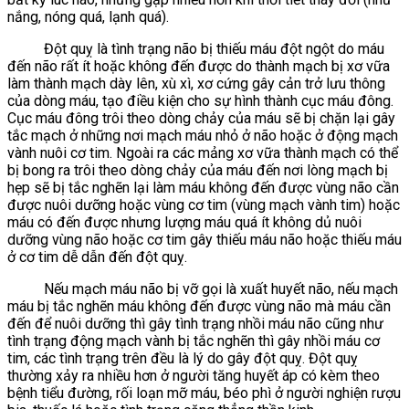
nắng, nóng quá, lạnh quá).
Đột quỵ là tình trạng não bị thiếu máu đột ngột do máu
đến não rất ít hoặc không đến được do thành mạch bị xơ vữa
làm thành mạch dày lên, xù xì, xơ cứng gây cản trở lưu thông
của dòng máu, tạo điều kiện cho sự hình thành cục máu đông.
Cục máu đông trôi theo dòng chảy của máu sẽ bị chặn lại gây
tắc mạch ở những nơi mạch máu nhỏ ở não hoặc ở động mạch
vành nuôi cơ tim. Ngoài ra các mảng xơ vữa thành mạch có thể
bị bong ra trôi theo dòng chảy của máu đến nơi lòng mạch bị
hẹp sẽ bị tắc nghẽn lại làm máu không đến được vùng não cần
được nuôi dưỡng hoặc vùng cơ tim (vùng mạch vành tim) hoặc
máu có đến được nhưng lượng máu quá ít không dủ nuôi
dưỡng vùng não hoặc cơ tim gây thiếu máu não hoặc thiếu máu
ở cơ tim dễ dẫn đến đột quỵ.
Nếu mạch máu não bị vỡ gọi là xuất huyết não, nếu mạch
máu bị tắc nghẽn máu không đến được vùng não mà máu cần
đến để nuôi dưỡng thì gây tình trạng nhồi máu não cũng như
tình trạng động mạch vành bị tắc nghẽn thì gây nhồi máu cơ
tim, các tình trạng trên đều là lý do gây đột quỵ. Đột quỵ
thường xảy ra nhiều hơn ở người tăng huyết áp có kèm theo
bệnh tiểu đường, rối loạn mỡ máu, béo phì ở người nghiện rượu