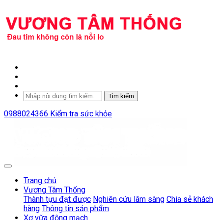
Tìm kiếm
0988024366
Kiểm tra sức khỏe
Trang chủ
Vương Tâm Thống
Thành tựu đạt được
Nghiên cứu lâm sàng
Chia sẻ khách
hàng
Thông tin sản phẩm
Xơ vữa động mạch