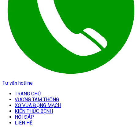
Tư vấn hotline
TRANG CHỦ
VƯƠNG TÂM THỐNG
XƠ VỮA ĐỘNG MẠCH
KIẾN THỨC BỆNH
HỎI ĐÁP
LIÊN HỆ