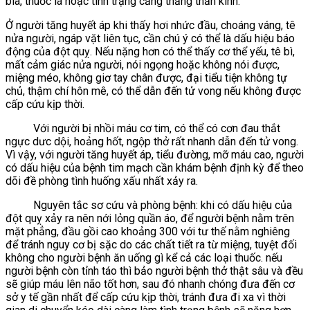
bia, thuốc lá hoặc tình trạng căng thẳng thần kinh.
Ở người tăng huyết áp khi thấy hơi nhức đầu, choáng váng, tê
nửa người, ngáp vặt liên tục, cần chú ý có thể là dấu hiệu báo
động của đột quỵ. Nếu nặng hơn có thể thấy cơ thể yếu, tê bì,
mất cảm giác nửa người, nói ngọng hoặc không nói được,
miệng méo, không giơ tay chân được, đại tiểu tiện không tự
chủ, thậm chí hôn mê, có thể dẫn đến tử vong nếu không được
cấp cứu kịp thời.
Với người bị nhồi máu cơ tim, có thể có cơn đau thắt
ngực dưc dội, hoảng hốt, ngộp thở rất nhanh dẫn đến tử vong.
Vì vậy, với người tăng huyết áp, tiểu đường, mỡ máu cao, người
có dấu hiệu của bệnh tim mạch cần khám bệnh định kỳ để theo
dõi đề phòng tình huống xấu nhất xảy ra.
Nguyên tắc sơ cứu và phòng bệnh: khi có dấu hiệu của
đột quỵ xảy ra nên nới lỏng quần áo, để người bệnh nằm trên
mặt phẳng, đầu gồi cao khoảng 300 với tư thế nằm nghiêng
để tránh nguy cơ bị sặc do các chất tiết ra từ miệng, tuyệt đối
không cho người bệnh ăn uống gì kể cả các loại thuốc. nếu
người bệnh còn tỉnh táo thì bảo người bệnh thở thật sâu và đều
sẽ giúp máu lên não tốt hơn, sau đó nhanh chóng đưa đến cơ
sở y tế gần nhất để cấp cứu kịp thời, tránh đưa đi xa vì thời