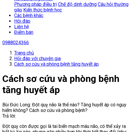
Phương pháp điều trị
Chế độ dinh dưỡng
Câu hỏi thường
gặp
Kiến thức bệnh học
Các bệnh khác
Hỏi đáp
Liên hệ
Điểm bán
0988024366
Trang chủ
Hỏi đáp với chuyên gia
Cách sơ cứu và phòng bệnh tăng huyết áp
Cách sơ cứu và phòng bệnh
tăng huyết áp
Bùi Đức Long: Đột quỵ não là thế nào? Tăng huyết áp có nguy
hiểm không? Cách sơ cứu và phòng bệnh?
Trả lời:
Đột quỵ còn được gọi là tai biến mạch máu não, có thể xảy ra
bất kỳ lúc nào, nhưng gặp nhiều hơn khi thời tiết thay đổi (như