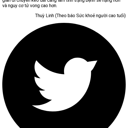
gian di chuyển kéo dài càng làm tình trạng bệnh sẽ nặng hơn
và nguy cơ tử vong cao hơn.
Thuỳ Linh (Theo báo Sức khoẻ người cao tuổi)