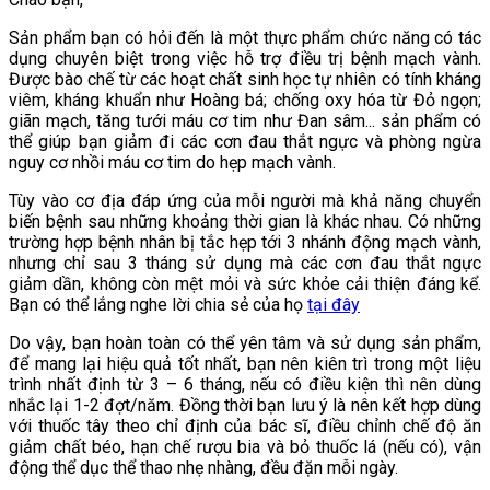
Sản phẩm bạn có hỏi đến là một thực phẩm chức năng có tác
dụng chuyên biệt trong việc hỗ trợ điều trị bệnh mạch vành.
Được bào chế từ các hoạt chất sinh học tự nhiên có tính kháng
viêm, kháng khuẩn như Hoàng bá; chống oxy hóa từ Đỏ ngọn;
giãn mạch, tăng tưới máu cơ tim như Đan sâm... sản phẩm có
thể giúp bạn giảm đi các cơn đau thắt ngực và phòng ngừa
nguy cơ nhồi máu cơ tim do hẹp mạch vành.
Tùy vào cơ địa đáp ứng của mỗi người mà khả năng chuyển
biến bệnh sau những khoảng thời gian là khác nhau. Có những
trường hợp bệnh nhân bị tắc hẹp tới 3 nhánh động mạch vành,
nhưng chỉ sau 3 tháng sử dụng mà các cơn đau thắt ngực
giảm dần, không còn mệt mỏi và sức khỏe cải thiện đáng kể.
Bạn có thể lắng nghe lời chia sẻ của họ
tại đây
Do vậy, bạn hoàn toàn có thể yên tâm và sử dụng sản phẩm,
để mang lại hiệu quả tốt nhất, bạn nên kiên trì trong một liệu
trình nhất định từ 3 – 6 tháng, nếu có điều kiện thì nên dùng
nhắc lại 1-2 đợt/năm. Đồng thời bạn lưu ý là nên kết hợp dùng
với thuốc tây theo chỉ định của bác sĩ, điều chỉnh chế độ ăn
giảm chất béo, hạn chế rượu bia và bỏ thuốc lá (nếu có), vận
động thể dục thể thao nhẹ nhàng, đều đặn mỗi ngày.