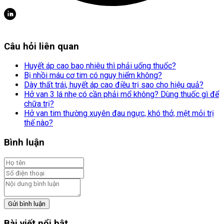
Câu hỏi liên quan
Huyết áp cao bao nhiêu thì phải uống thuốc?
Bị nhồi máu cơ tim có nguy hiểm không?
Dày thất trái, huyết áp cao điều trị sao cho hiệu quả?
Hở van 3 lá nhẹ có cần phải mổ không? Dùng thuốc gì để
chữa trị?
Hở van tim thường xuyên đau ngực, khó thở, mệt mỏi trị
thế nào?
Bình luận
Gửi bình luận
Bài viết nổi bật