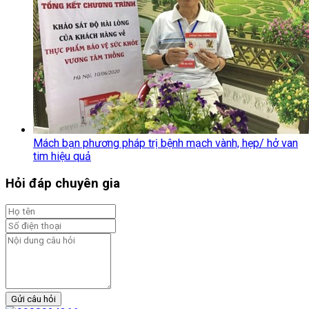
Mách bạn phương pháp trị bệnh mạch vành, hẹp/ hở van
tim hiệu quả
Hỏi đáp chuyên gia
Gửi câu hỏi