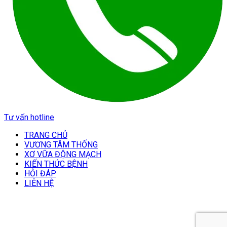
Tư vấn hotline
TRANG CHỦ
VƯƠNG TÂM THỐNG
XƠ VỮA ĐỘNG MẠCH
KIẾN THỨC BỆNH
HỎI ĐÁP
LIÊN HỆ