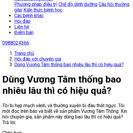
Phương pháp điều trị
Chế độ dinh dưỡng
Câu hỏi thường
gặp
Kiến thức bệnh học
Các bệnh khác
Hỏi đáp
Liên hệ
Điểm bán
0988024366
Trang chủ
Hỏi đáp với chuyên gia
Dùng Vương Tâm thống bao nhiêu lâu thì có hiệu quả?
Dùng Vương Tâm thống bao
nhiêu lâu thì có hiệu quả?
Tôi bị hẹp mạch vành, và thường xuyên bị đau thắt ngực. Tôi
mới đọc trên báo và biết về sản phẩm Vương Tâm Thống. Xin
hỏi chuyên gia, sản phẩm này dùng bao lâu thì có hiệu quả?
Trả lời:
Chào bạn,