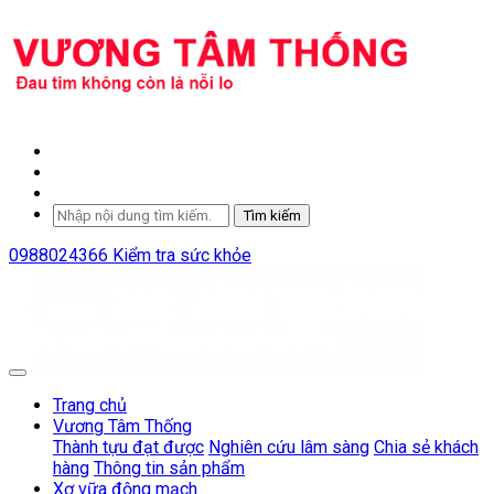
Tìm kiếm
0988024366
Kiểm tra sức khỏe
Trang chủ
Vương Tâm Thống
Thành tựu đạt được
Nghiên cứu lâm sàng
Chia sẻ khách
hàng
Thông tin sản phẩm
Xơ vữa động mạch