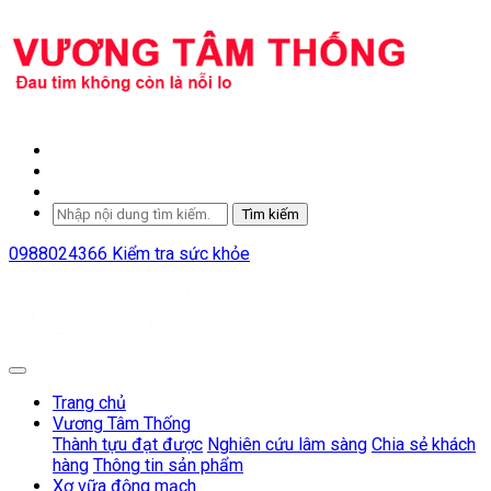
Tìm kiếm
0988024366
Kiểm tra sức khỏe
Trang chủ
Vương Tâm Thống
Thành tựu đạt được
Nghiên cứu lâm sàng
Chia sẻ khách
hàng
Thông tin sản phẩm
Xơ vữa động mạch