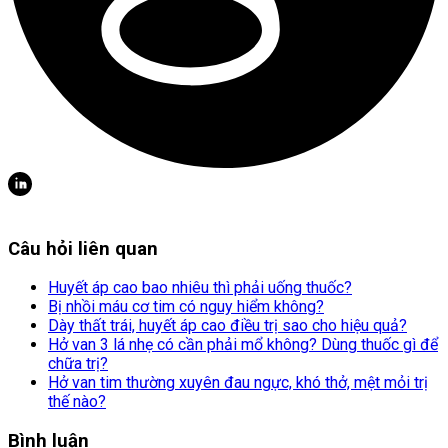
Câu hỏi liên quan
Huyết áp cao bao nhiêu thì phải uống thuốc?
Bị nhồi máu cơ tim có nguy hiểm không?
Dày thất trái, huyết áp cao điều trị sao cho hiệu quả?
Hở van 3 lá nhẹ có cần phải mổ không? Dùng thuốc gì để
chữa trị?
Hở van tim thường xuyên đau ngực, khó thở, mệt mỏi trị
thế nào?
Bình luận