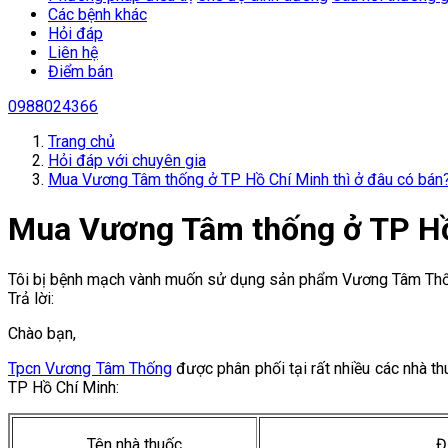
Các bệnh khác
Hỏi đáp
Liên hệ
Điểm bán
0988024366
Trang chủ
Hỏi đáp với chuyên gia
Mua Vương Tâm thống ở TP Hồ Chí Minh thì ở đâu có bán
Mua Vương Tâm thống ở TP Hồ 
Tôi bị bệnh mạch vành muốn sử dụng sản phẩm Vương Tâm Thống
Trả lời:
Chào bạn,
Tpcn Vương Tâm Thống
được phân phối tại rất nhiều các nhà t
TP Hồ Chí Minh:
Tên nhà thuốc
Đ