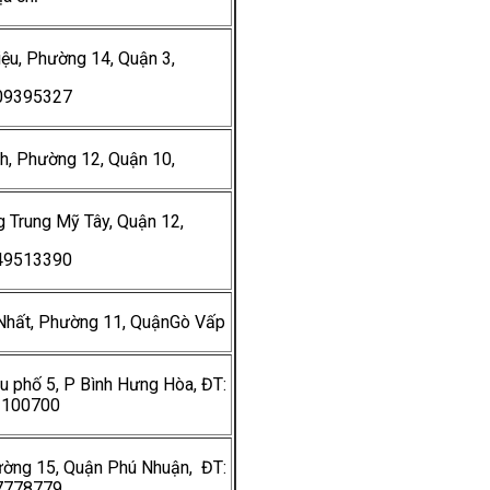
iệu, Phường 14, Quận 3,
909395327
h, Phường 12, Quận 10,
g Trung Mỹ Tây, Quận 12,
949513390
 Nhất, Phường 11, QuậnGò Vấp
u phố 5, P Bình Hưng Hòa, ĐT:
3100700
ờng 15, Quận Phú Nhuận, ĐT:
7778779