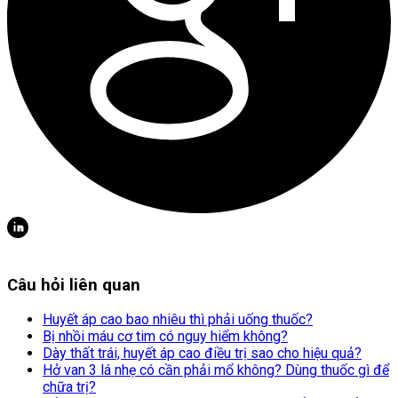
Câu hỏi liên quan
Huyết áp cao bao nhiêu thì phải uống thuốc?
Bị nhồi máu cơ tim có nguy hiểm không?
Dày thất trái, huyết áp cao điều trị sao cho hiệu quả?
Hở van 3 lá nhẹ có cần phải mổ không? Dùng thuốc gì để
chữa trị?