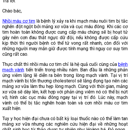
Trả lời:
Chào bác,
Nhồi máu cơ tim
là bệnh lý xảy ra khi mạch máu nuôi tim bị tắc
nghẽn đột ngột bởi mảng xơ vữa và cục máu đông. Khi các cơ
tim hoàn toàn không được cung cấp máu chúng sẽ bị hoạt tử
gây nên cơn đau thắt ngực dữ đội, nếu không được cấp cứu
kịp thời thì người bệnh có thể tử vong rất nhanh, còn đối với
những người may mắn giữ được tính mạng thì nguy cơ suy tim
cũng rất cao.
Thực chất thì nhồi máu cơ tim chỉ là hệ quả cuối cùng của
bệnh
mạch vành
tiến triển trong nhiều năm. Ban đầu là những phản
ứng viêm lặng lẽ diễn ra bên trong lòng mạch vành. Tại vị trí
mạch vành bị tổn thương cholesterol sẽ lắng đọng tạo nên các
mảng xơ vữa làm thu hẹp lòng mạch. Cùng với thời gian, mảng
xơ vữa sẽ dày lên, kết hợp với phản ứng viêm nó có thể bị nứt
vỡ, hình các cục máu đông ngay tại vị trí đó. Lúc này, mạch
vành có thể bị tắc nghẽn hoàn toàn và cơn nhồi máu cơ tim
xuất hiện.
Tuy y học hiện đại chưa có bất kỳ loại thuốc nào có thể làm tan
mảng xơ vữa nhưng các nghiên cứu hiện đại về những hoạt
chất sinh học từ thảo dược tự nhiên như Hoàng bá, Đỏ ngọn...