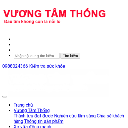
Tìm kiếm
0988024366
Kiểm tra sức khỏe
Trang chủ
Vương Tâm Thống
Thành tựu đạt được
Nghiên cứu lâm sàng
Chia sẻ khách
hàng
Thông tin sản phẩm
Xơ vữa động mạch