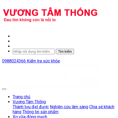
Tìm kiếm
0988024366
Kiểm tra sức khỏe
Trang chủ
Vương Tâm Thống
Thành tựu đạt được
Nghiên cứu lâm sàng
Chia sẻ khách
hàng
Thông tin sản phẩm
Xơ vữa động mạch