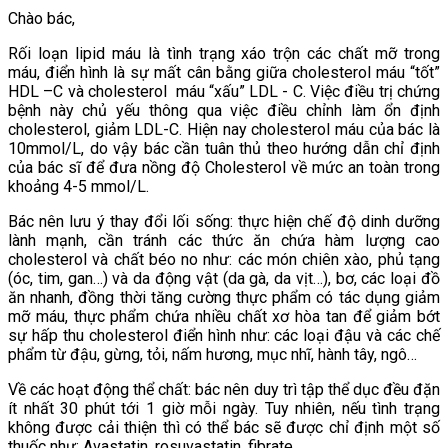
Chào bác,
Rối loạn lipid máu là tình trạng xáo trộn các chất mỡ trong
máu, điển hình là sự mất cân bằng giữa cholesterol máu “tốt”
HDL –C và cholesterol máu “xấu” LDL - C. Việc điều trị chứng
bệnh này chủ yếu thông qua việc điều chỉnh làm ổn định
cholesterol, giảm LDL-C. Hiện nay cholesterol máu của bác là
10mmol/L, do vậy bác cần tuân thủ theo hướng dẫn chỉ định
của bác sĩ để đưa nồng độ Cholesterol về mức an toàn trong
khoảng 4-5 mmol/L.
Bác nên lưu ý thay đổi lối sống: thực hiện chế độ dinh dưỡng
lành mạnh, cần tránh các thức ăn chứa hàm lượng cao
cholesterol và chất béo no như: các món chiên xào, phủ tạng
(óc, tim, gan…) và da động vật (da gà, da vịt…), bơ, các loại đồ
ăn nhanh, đồng thời tăng cường thực phẩm có tác dụng giảm
mỡ máu, thực phẩm chứa nhiều chất xơ hòa tan để giảm bớt
sự hấp thu cholesterol điển hình như: các loại đậu và các chế
phẩm từ đậu, gừng, tỏi, nấm hương, mục nhĩ, hành tây, ngô…
Về các hoạt động thể chất: bác nên duy trì tập thể dục đều đặn
ít nhất 30 phút tới 1 giờ mỗi ngày. Tuy nhiên, nếu tình trạng
không được cải thiện thì có thể bác sẽ được chỉ định một số
thuốc như: Avastatin, rosuvastatin, fibrate…