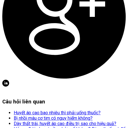
Câu hỏi liên quan
Huyết áp cao bao nhiêu thì phải uống thuốc?
Bị nhồi máu cơ tim có nguy hiểm không?
Dày thất trái, huyết áp cao điều trị sao cho hiệu quả?