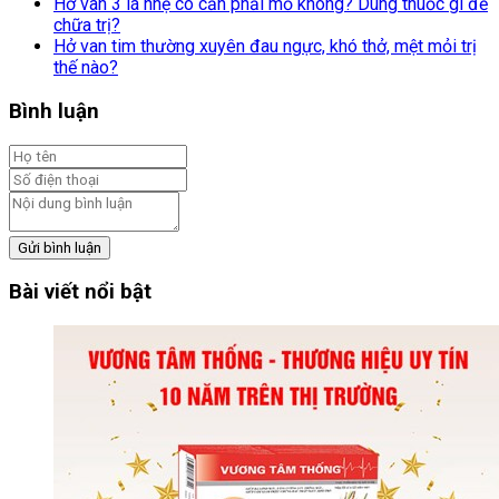
Hở van 3 lá nhẹ có cần phải mổ không? Dùng thuốc gì để
chữa trị?
Hở van tim thường xuyên đau ngực, khó thở, mệt mỏi trị
thế nào?
Bình luận
Gửi bình luận
Bài viết nổi bật