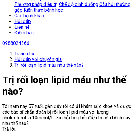
Phương pháp điều trị
Chế độ dinh dưỡng
Câu hỏi thường
gặp
Kiến thức bệnh học
Các bệnh khác
Hỏi đáp
Liên hệ
Điểm bán
0988024366
Trang chủ
Hỏi đáp với chuyên gia
Trị rối loạn lipid máu như thế nào?
Trị rối loạn lipid máu như thế
nào?
Tôi năm nay 57 tuổi, gần đây tôi có đi khám sức khỏe và được
các bác sĩ chẩn đoán bị rối loạn lipid máu với lượng
cholesterol là 10mmol/L. Xin hỏi tôi phải điều trị căn bệnh này
như thế nào?
Trả lời: