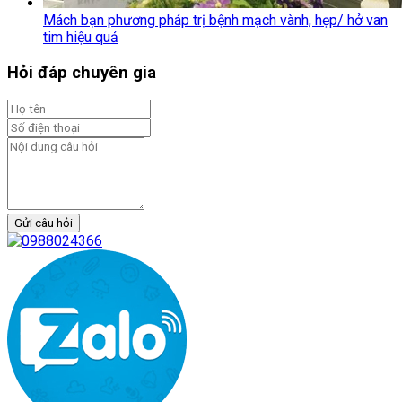
Mách bạn phương pháp trị bệnh mạch vành, hẹp/ hở van
tim hiệu quả
Hỏi đáp chuyên gia
Gửi câu hỏi