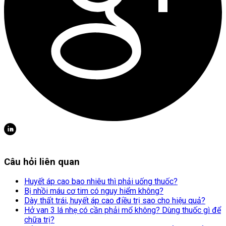
Câu hỏi liên quan
Huyết áp cao bao nhiêu thì phải uống thuốc?
Bị nhồi máu cơ tim có nguy hiểm không?
Dày thất trái, huyết áp cao điều trị sao cho hiệu quả?
Hở van 3 lá nhẹ có cần phải mổ không? Dùng thuốc gì để
chữa trị?