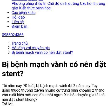
Phương pháp điều trị
Chế độ dinh dưỡng
Câu hỏi thường
gặp
Kiến thức bệnh học
Các bệnh khác
Hỏi đáp
Liên hệ
Điểm bán
0988024366
Trang chủ
Hỏi đáp với chuyên gia
Bị bệnh mạch vành có nên đặt stent?
Bị bệnh mạch vành có nên đặt
stent?
Tôi năm nay 70 tuổi, bị bệnh mạch vành đã 2 năm nay. Tuy
uống thuốc thường xuyên nhưng cứ trung bình khoảng 2 tháng
vẫn xuất hiện một cơn đau thắt ngực. Xin hỏi chuyên gia tôi có
nên đặt stent không?
Trả lời: