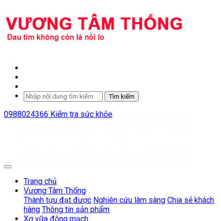
Tìm kiếm
0988024366
Kiểm tra sức khỏe
Trang chủ
Vương Tâm Thống
Thành tựu đạt được
Nghiên cứu lâm sàng
Chia sẻ khách
hàng
Thông tin sản phẩm
Xơ vữa động mạch