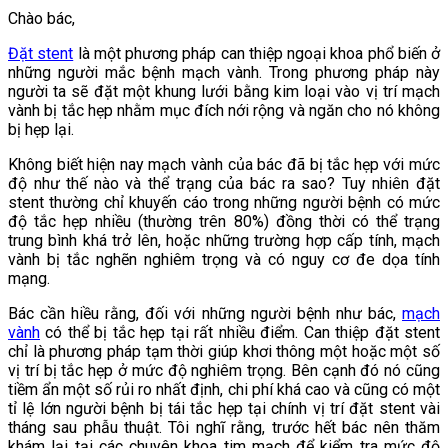
Chào bác,
Đặt stent
là một phương pháp can thiệp ngoại khoa phổ biến ở
những người mắc bệnh mạch vành. Trong phương pháp này
người ta sẽ đặt một khung lưới bằng kim loại vào vị trí mạch
vành bị tắc hẹp nhằm mục đích nới rộng và ngăn cho nó không
bị hẹp lại.
Không biết hiện nay mạch vành của bác đã bị tắc hẹp với mức
độ như thế nào và thể trạng của bác ra sao? Tuy nhiên đặt
stent thường chỉ khuyến cáo trong những người bệnh có mức
độ tắc hẹp nhiều (thường trên 80%) đồng thời có thể trạng
trung bình khá trở lên, hoặc những trường hợp cấp tính, mạch
vành bị tắc nghẽn nghiêm trọng và có nguy cơ đe dọa tính
mạng.
Bác cần hiều rằng, đối với những người bệnh như bác,
mạch
vành
có thể bị tắc hẹp tại rất nhiều điểm. Can thiệp đặt stent
chỉ là phương pháp tạm thời giúp khơi thông một hoặc một số
vị trí bị tắc hẹp ở mức độ nghiêm trọng. Bên cạnh đó nó cũng
tiềm ẩn một số rủi ro nhất định, chi phí khá cao và cũng có một
tỉ lệ lớn người bệnh bị tái tắc hẹp tại chính vị trí đặt stent vài
tháng sau phẫu thuật. Tôi nghĩ rằng, trước hết bác nên thăm
khám lại tại các chuyên khoa tim mạch để kiểm tra mức độ