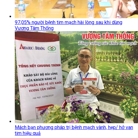
97,05% người bệnh tim mạch hài lòng sau khi dùng
Vương Tâm Thống
Mách bạn phương pháp trị bệnh mạch vành, hẹp/ hở van
tim hiệu quả