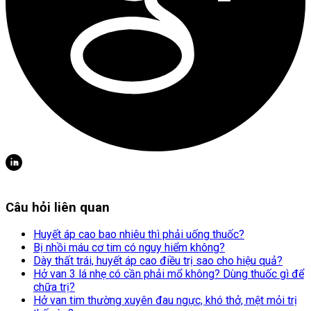
Câu hỏi liên quan
Huyết áp cao bao nhiêu thì phải uống thuốc?
Bị nhồi máu cơ tim có nguy hiểm không?
Dày thất trái, huyết áp cao điều trị sao cho hiệu quả?
Hở van 3 lá nhẹ có cần phải mổ không? Dùng thuốc gì để
chữa trị?
Hở van tim thường xuyên đau ngực, khó thở, mệt mỏi trị