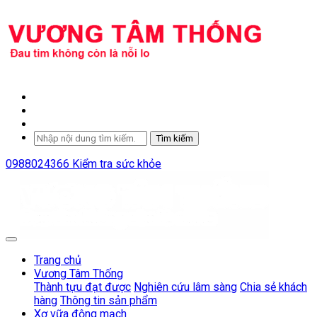
Tìm kiếm
0988024366
Kiểm tra sức khỏe
Trang chủ
Vương Tâm Thống
Thành tựu đạt được
Nghiên cứu lâm sàng
Chia sẻ khách
hàng
Thông tin sản phẩm
Xơ vữa động mạch