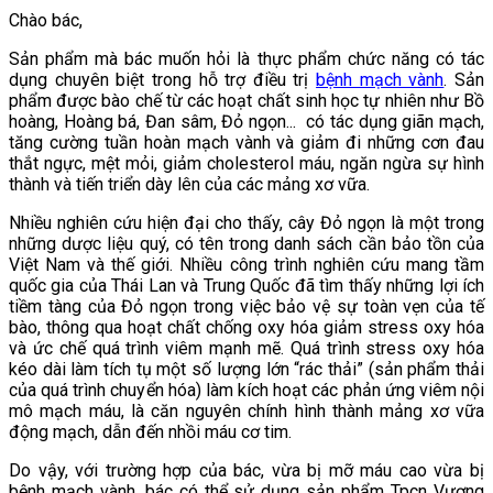
Chào bác,
Sản phẩm mà bác muốn hỏi là thực phẩm chức năng có tác
dụng chuyên biệt trong hỗ trợ điều trị
bệnh mạch vành
. Sản
phẩm được bào chế từ các hoạt chất sinh học tự nhiên như Bồ
hoàng, Hoàng bá, Đan sâm, Đỏ ngọn... có tác dụng giãn mạch,
tăng cường tuần hoàn mạch vành và giảm đi những cơn đau
thắt ngực, mệt mỏi, giảm cholesterol máu, ngăn ngừa sự hình
thành và tiến triển dày lên của các mảng xơ vữa.
Nhiều nghiên cứu hiện đại cho thấy, cây Đỏ ngọn là một trong
những dược liệu quý, có tên trong danh sách cần bảo tồn của
Việt Nam và thế giới. Nhiều công trình nghiên cứu mang tầm
quốc gia của Thái Lan và Trung Quốc đã tìm thấy những lợi ích
tiềm tàng của Đỏ ngọn trong việc bảo vệ sự toàn vẹn của tế
bào, thông qua hoạt chất chống oxy hóa giảm stress oxy hóa
và ức chế quá trình viêm mạnh mẽ. Quá trình stress oxy hóa
kéo dài làm tích tụ một số lượng lớn “rác thải” (sản phẩm thải
của quá trình chuyển hóa) làm kích hoạt các phản ứng viêm nội
mô mạch máu, là căn nguyên chính hình thành mảng xơ vữa
động mạch, dẫn đến nhồi máu cơ tim.
Do vậy, với trường hợp của bác, vừa bị mỡ máu cao vừa bị
bệnh mạch vành, bác có thể sử dụng sản phẩm Tpcn Vương