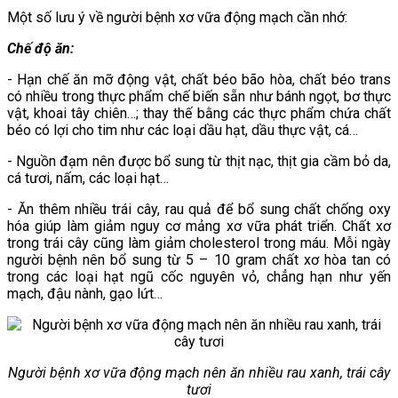
Một số lưu ý về người bệnh xơ vữa động mạch cần nhớ:
Chế độ ăn:
- Hạn chế ăn mỡ động vật, chất béo bão hòa, chất béo trans
có nhiều trong thực phẩm chế biến sẵn như bánh ngọt, bơ thực
vật, khoai tây chiên…; thay thế bằng các thực phẩm chứa chất
béo có lợi cho tim như các loại dầu hạt, dầu thực vật, cá…
- Nguồn đạm nên được bổ sung từ thịt nạc, thịt gia cầm bỏ da,
cá tươi, nấm, các loại hạt…
- Ăn thêm nhiều trái cây, rau quả để bổ sung chất chống oxy
hóa giúp làm giảm nguy cơ mảng xơ vữa phát triển. Chất xơ
trong trái cây cũng làm giảm cholesterol trong máu. Mỗi ngày
người bệnh nên bổ sung từ 5 – 10 gram chất xơ hòa tan có
trong các loại hạt ngũ cốc nguyên vỏ, chẳng hạn như yến
mạch, đậu nành, gạo lứt…
Người bệnh xơ vữa động mạch nên ăn nhiều rau xanh, trái cây
tươi