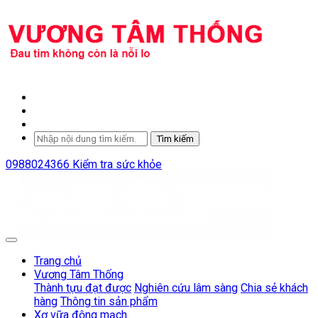
Tìm kiếm
0988024366
Kiểm tra sức khỏe
Trang chủ
Vương Tâm Thống
Thành tựu đạt được
Nghiên cứu lâm sàng
Chia sẻ khách
hàng
Thông tin sản phẩm
Xơ vữa động mạch