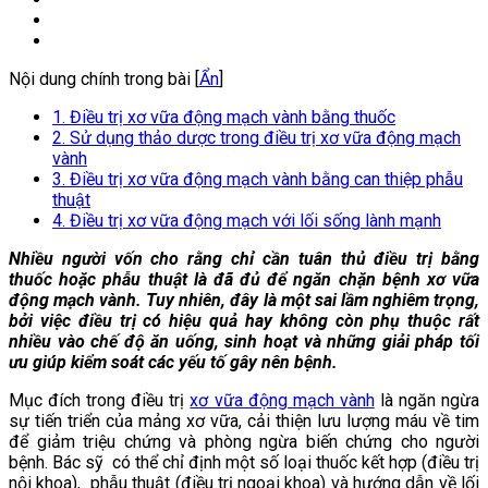
Nội dung chính trong bài [
Ẩn
]
1. Điều trị xơ vữa động mạch vành bằng thuốc
2. Sử dụng thảo dược trong điều trị xơ vữa động mạch
vành
3. Điều trị xơ vữa động mạch vành bằng can thiệp phẫu
thuật
4. Điều trị xơ vữa động mạch với lối sống lành mạnh
Nhiều người vốn cho rằng chỉ cần tuân thủ điều trị bằng
thuốc hoặc phẫu thuật là đã đủ để ngăn chặn bệnh xơ vữa
động mạch vành. Tuy nhiên, đây là một sai lầm nghiêm trọng,
bởi việc điều trị có hiệu quả hay không còn phụ thuộc rất
nhiều vào chế độ ăn uống, sinh hoạt và những giải pháp tối
ưu giúp kiểm soát các yếu tố gây nên bệnh.
Mục đích trong điều trị
xơ vữa động mạch vành
là ngăn ngừa
sự tiến triển của mảng xơ vữa, cải thiện lưu lượng máu về tim
để giảm triệu chứng và phòng ngừa biến chứng cho người
bệnh. Bác sỹ có thể chỉ định một số loại thuốc kết hợp (điều trị
nội khoa), phẫu thuật (điều trị ngoại khoa) và hướng dẫn về lối