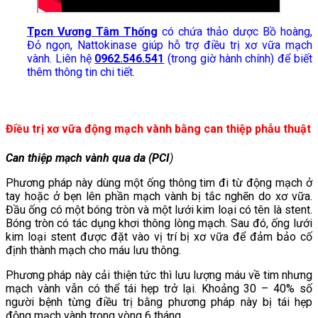
Tpcn Vương Tâm Thống
có chứa thảo dược Bồ hoàng,
Đỏ ngọn, Nattokinase giúp hỗ trợ điều trị xơ vữa mạch
vành. Liên hệ
0962.546.541
(trong giờ hành chính) để biết
thêm thông tin chi tiết.
Điều trị xơ vữa động mạch vành bằng can thiệp phẫu thuật
Can thiệp mạch vành qua da (PCI
)
Phương pháp này dùng một ống thông tim đi từ động mạch ở
tay hoặc ở bẹn lên phần mạch vành bị tắc nghẽn do xơ vữa.
Đầu ống có một bóng tròn và một lưới kim loại có tên là stent.
Bóng tròn có tác dụng khơi thông lòng mạch. Sau đó, ống lưới
kim loại stent được đặt vào vị trí bị xơ vữa để đảm bảo cố
định thành mạch cho máu lưu thông.
Phương pháp này cải thiện tức thì lưu lượng máu về tim nhưng
mạch vành vẫn có thể tái hẹp trở lại. Khoảng 30 – 40% số
người bệnh từng điều trị bằng phương pháp này bị tái hẹp
động mạch vành trong vòng 6 tháng.