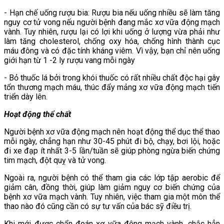
- Hạn chế uống rượu bia: Rượu bia nếu uống nhiều sẽ làm tăng
nguy cơ tử vong nếu người bệnh đang mắc xơ vữa động mạch
vành. Tuy nhiên, rượu lại có lợi khi uống ở lượng vừa phải như
làm tăng cholesterol, chống oxy hóa, chống hình thành cục
máu đông và có đặc tính kháng viêm. Vì vậy, bạn chỉ nên uống
giới hạn từ 1 -2 ly rượu vang mỗi ngày
- Bỏ thuốc lá bởi trong khói thuốc có rất nhiều chất độc hại gây
tổn thương mạch máu, thúc đẩy mảng xơ vữa động mạch tiến
triển dày lên.
Hoạt động thể chất
Người bệnh xơ vữa động mạch nên hoạt động thể dục thể thao
mỗi ngày, chẳng hạn như 30-45 phút đi bộ, chạy, bơi lội, hoặc
đi xe đạp ít nhất 3-5 lần/tuần sẽ giúp phòng ngừa biến chứng
tim mạch, đột quỵ và tử vong.
Ngoài ra, người bệnh có thể tham gia các lớp tập aerobic để
giảm cân, đồng thời, giúp làm giảm nguy cơ biến chứng của
bệnh xơ vữa mạch vành. Tuy nhiên, việc tham gia một môn thể
thao nào đó cũng cần có sự tư vấn của bác sỹ điều trị.
Khi mới được chẩn đoán xơ vữa động mạch vành, chắc hẳn