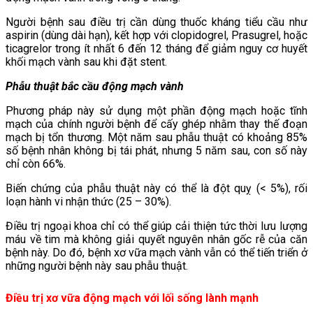
Người bệnh sau điều trị cần dùng thuốc kháng tiểu cầu như
aspirin (dùng dài hạn), kết hợp với clopidogrel, Prasugrel, hoặc
ticagrelor trong ít nhất 6 đến 12 tháng để giảm nguy cơ huyết
khối mạch vành sau khi đặt stent.
Phẫu thuật bắc cầu động mạch vành
Phương pháp này sử dụng một phần động mạch hoặc tĩnh
mạch của chính người bệnh để cấy ghép nhằm thay thế đoạn
mạch bị tổn thương. Một năm sau phẫu thuật có khoảng 85%
số bệnh nhân không bị tái phát, nhưng 5 năm sau, con số này
chỉ còn 66%.
Biến chứng của phẫu thuật này có thể là đột quỵ (< 5%), rối
loạn hành vi nhận thức (25 – 30%).
Điều trị ngoại khoa chỉ có thể giúp cải thiện tức thời lưu lượng
máu về tim mà không giải quyết nguyên nhân gốc rễ của căn
bệnh này. Do đó, bệnh xơ vữa mạch vành vẫn có thể tiến triển ở
những người bệnh này sau phẫu thuật.
Điều trị xơ vữa động mạch với lối sống lành mạnh