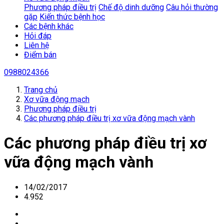
Phương pháp điều trị
Chế độ dinh dưỡng
Câu hỏi thường
gặp
Kiến thức bệnh học
Các bệnh khác
Hỏi đáp
Liên hệ
Điểm bán
0988024366
Trang chủ
Xơ vữa động mạch
Phương pháp điều trị
Các phương pháp điều trị xơ vữa động mạch vành
Các phương pháp điều trị xơ
vữa động mạch vành
14/02/2017
4.952