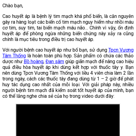
Chào bạn,
Cao huyết áp là bệnh lý tim mạch khá phổ biến, là căn nguyên
gây ra hàng loạt các biến cố tim mạch nguy hiểm như nhồi máu
cơ tim, suy tim, tai biến mạch máu não… Chính vì vậy, ổn định
huyết áp để phòng ngừa những biến chứng này xảy ra cũng
chính là mục tiêu trong điều trị cao huyết áp.
Với người bệnh cao huyết áp như bố bạn, sử dụng
Tpcn Vương
Tâm Thống
là hoàn toàn phù hợp. Sản phẩm có chứa các thảo
dược như
Bồ hoàng
,
Đan sâm
giúp giãn mạch để nâng cao hiệu
quả điều hòa huyết áp khi dùng kết hợp với thuốc tây y. Bạn
nên dùng Tpcn Vương Tâm Thống với liều 4 viên chia làm 2 lần
trong ngày, cách các thuốc tây đang dùng từ 1 – 2 giờ để phát
huy tác dụng cao nhất của mỗi loại. Với giải pháp này, nhiều
người bệnh tim mạch đã kiểm soát tốt huyết áp của mình, bạn
có thể lắng nghe chia sẻ của họ trong video dưới đây: