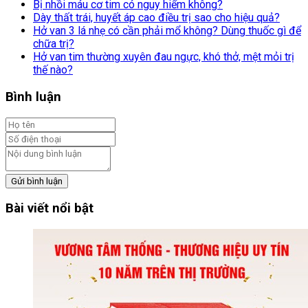
Bị nhồi máu cơ tim có nguy hiểm không?
Dày thất trái, huyết áp cao điều trị sao cho hiệu quả?
Hở van 3 lá nhẹ có cần phải mổ không? Dùng thuốc gì để
chữa trị?
Hở van tim thường xuyên đau ngực, khó thở, mệt mỏi trị
thế nào?
Bình luận
Gửi bình luận
Bài viết nổi bật