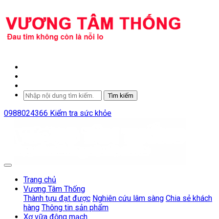
Tìm kiếm
0988024366
Kiểm tra sức khỏe
Trang chủ
Vương Tâm Thống
Thành tựu đạt được
Nghiên cứu lâm sàng
Chia sẻ khách
hàng
Thông tin sản phẩm
Xơ vữa động mạch