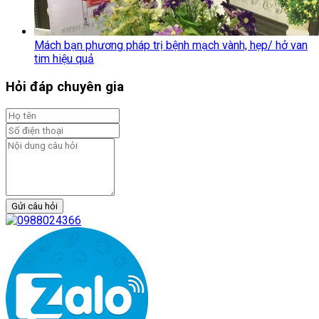
Mách bạn phương pháp trị bệnh mạch vành, hẹp/ hở van
tim hiệu quả
Hỏi đáp chuyên gia
Gửi câu hỏi