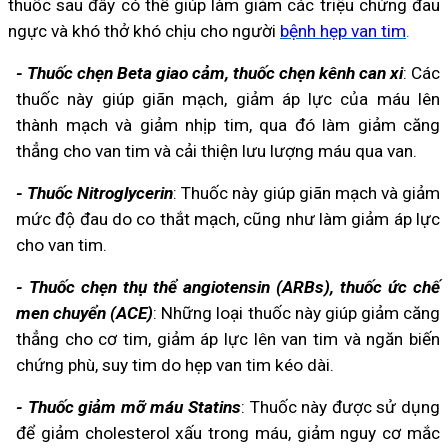
thuốc sau đây có thể giúp làm giảm các triệu chứng đau
ngực và khó thở khó chịu cho người
bệnh hẹp van tim
.
- Thuốc chẹn Beta giao cảm, thuốc chẹn kênh can xi
: Các
thuốc này giúp giãn mạch, giảm áp lực của máu lên
thành mạch và giảm nhịp tim, qua đó làm giảm căng
thẳng cho van tim và cải thiện lưu lượng máu qua van.
- Thuốc Nitroglycerin
: Thuốc này giúp giãn mạch và giảm
mức độ đau do co thắt mạch, cũng như làm giảm áp lực
cho van tim.
- Thuốc chẹn thụ thể angiotensin (ARBs), thuốc ức chế
men chuyển (ACE)
: Những loại thuốc này giúp giảm căng
thẳng cho cơ tim, giảm áp lực lên van tim và ngăn biến
chứng phù, suy tim do hẹp van tim kéo dài.
- Thuốc giảm mỡ máu Statins
: Thuốc này được sử dụng
để giảm cholesterol xấu trong máu, giảm nguy cơ mắc