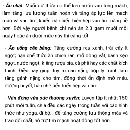
- Ăn nhạt:
Muối dư thừa có thể kéo nước vào lòng mạch,
làm tăng lưu lượng tuần hoàn và tăng áp lực lên mạch
máu và van tim, khiến các biểu hiện hẹp van tim nặng nề
hơn. Bởi vậy người bệnh chỉ nên ăn 2.3 gam muối mỗi
ngày hoặc ăn dưới mức này thì càng tốt.
- Ăn uống cân bằng:
Tăng cường rau xanh, trái cây ít
ngọt; hạn chế thức ăn chiên rán, mỡ động vật, bánh kẹo
ngọt, nước ngọt; kiêng rượu bia, cà phê hay các chất kích
thích. Điều này giúp duy trì cân nặng hợp lý tránh làm
tăng gánh nặng cho tim, đồng thời ổn định mỡ máu,
đường huyết, hạn chế tiến triển hẹp van tim.
- Vận động vừa sức thường xuyên:
Luyện tập ít nhất 150
phút mỗi tuần, chia đều các ngày trong tuần với các hình
thức như yoga, đi bộ… để tăng cường lưu thông máu và
trao đổi chất, hỗ trợ tim mạch hoạt động tốt hơn.