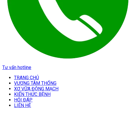
Tư vấn hotline
TRANG CHỦ
VƯƠNG TÂM THỐNG
XƠ VỮA ĐỘNG MẠCH
KIẾN THỨC BỆNH
HỎI ĐÁP
LIÊN HỆ