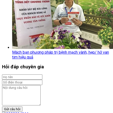
Mách bạn phương pháp trị bệnh mạch vành, hẹp/ hở van
tim hiệu quả
Hỏi đáp chuyên gia
Gửi câu hỏi