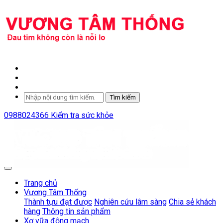
Tìm kiếm
0988024366
Kiểm tra sức khỏe
Trang chủ
Vương Tâm Thống
Thành tựu đạt được
Nghiên cứu lâm sàng
Chia sẻ khách
hàng
Thông tin sản phẩm
Xơ vữa động mạch