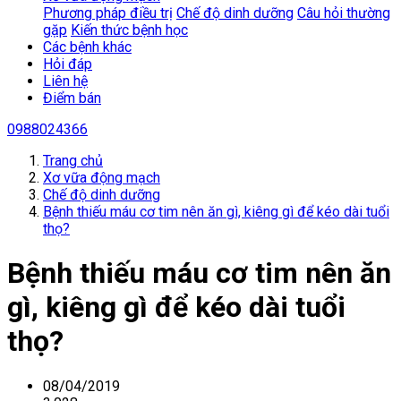
Phương pháp điều trị
Chế độ dinh dưỡng
Câu hỏi thường
gặp
Kiến thức bệnh học
Các bệnh khác
Hỏi đáp
Liên hệ
Điểm bán
0988024366
Trang chủ
Xơ vữa động mạch
Chế độ dinh dưỡng
Bệnh thiếu máu cơ tim nên ăn gì, kiêng gì để kéo dài tuổi
thọ?
Bệnh thiếu máu cơ tim nên ăn
gì, kiêng gì để kéo dài tuổi
thọ?
08/04/2019