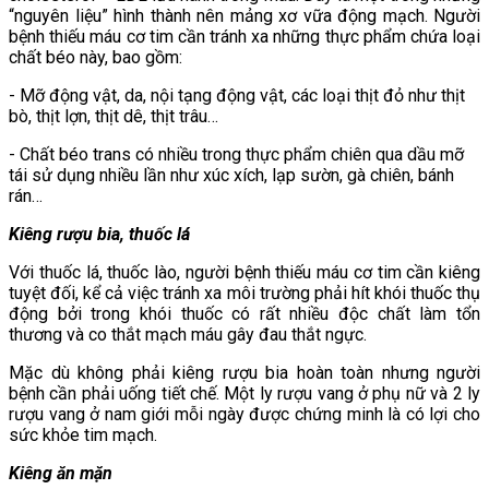
“nguyên liệu” hình thành nên mảng xơ vữa động mạch. Người
bệnh thiếu máu cơ tim cần tránh xa những thực phẩm chứa loại
chất béo này, bao gồm:
- Mỡ động vật, da, nội tạng động vật, các loại thịt đỏ như thịt
bò, thịt lợn, thịt dê, thịt trâu…
- Chất béo trans có nhiều trong thực phẩm chiên qua dầu mỡ
tái sử dụng nhiều lần như xúc xích, lạp sườn, gà chiên, bánh
rán…
Kiêng rượu bia, thuốc lá
Với thuốc lá, thuốc lào, người bệnh thiếu máu cơ tim cần kiêng
tuyệt đối, kể cả việc tránh xa môi trường phải hít khói thuốc thụ
động bởi trong khói thuốc có rất nhiều độc chất làm tổn
thương và co thắt mạch máu gây đau thắt ngực.
Mặc dù không phải kiêng rượu bia hoàn toàn nhưng người
bệnh cần phải uống tiết chế. Một ly rượu vang ở phụ nữ và 2 ly
rượu vang ở nam giới mỗi ngày được chứng minh là có lợi cho
sức khỏe tim mạch.
Kiêng ăn mặn