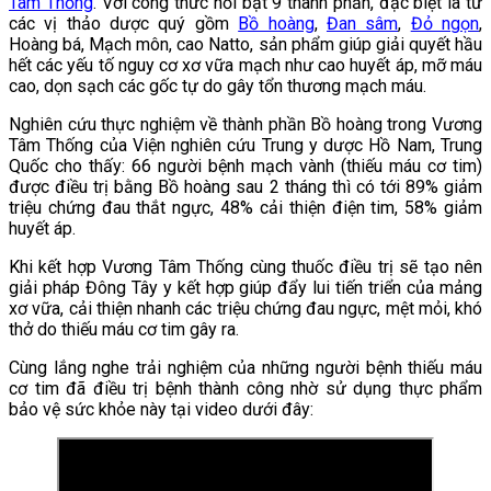
Tâm Thống
. Với công thức nổi bật 9 thành phần, đặc biệt là từ
các vị thảo dược quý gồm
Bồ hoàng
,
Đan sâm
,
Đỏ ngọn
,
Hoàng bá, Mạch môn, cao Natto, sản phẩm giúp giải quyết hầu
hết các yếu tố nguy cơ xơ vữa mạch như cao huyết áp, mỡ máu
cao, dọn sạch các gốc tự do gây tổn thương mạch máu.
Nghiên cứu thực nghiệm về thành phần Bồ hoàng trong Vương
Tâm Thống của Viện nghiên cứu Trung y dược Hồ Nam, Trung
Quốc cho thấy: 66 người bệnh mạch vành (thiếu máu cơ tim)
được điều trị bằng Bồ hoàng sau 2 tháng thì có tới 89% giảm
triệu chứng đau thắt ngực, 48% cải thiện điện tim, 58% giảm
huyết áp.
Khi kết hợp Vương Tâm Thống cùng thuốc điều trị sẽ tạo nên
giải pháp Đông Tây y kết hợp giúp đẩy lui tiến triển của mảng
xơ vữa, cải thiện nhanh các triệu chứng đau ngực, mệt mỏi, khó
thở do thiếu máu cơ tim gây ra.
Cùng lắng nghe trải nghiệm của những người bệnh thiếu máu
cơ tim đã điều trị bệnh thành công nhờ sử dụng thực phẩm
bảo vệ sức khỏe này tại video dưới đây: