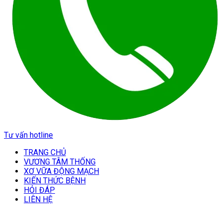
Tư vấn hotline
TRANG CHỦ
VƯƠNG TÂM THỐNG
XƠ VỮA ĐỘNG MẠCH
KIẾN THỨC BỆNH
HỎI ĐÁP
LIÊN HỆ