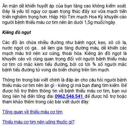
Ăn mặn dễ khiến huyết áp của bạn tăng cao không kiểm soát.
Đây là yếu tố nguy cơ quan trọng thúc đẩy xơ vữa mạch tiến
triển nghiêm trọng hơn. Hiệp Hội Tim mạch Hoa Kỳ khuyến cáo
người bệnh thiếu máu cơ tim nên ăn dưới 1,5g muối/ngày.
Kiêng đồ ngọt
Các đồ ăn chứa nhiều đường như bánh ngọt, kẹo, sô cô la,
nước ngọt có ga… sẽ làm gia tăng đường máu, dễ khiến các
mạch máu trở nên xơ cứng, thoái hóa. Kiêng ăn đồ ngọt là
khuyến cáo vô cùng quan trọng đối với người bệnh thiếu máu
cơ tim có mắc kèm tiểu đường, bởi có tới ¾ số người măc
bệnh tiểu đường tử vong do biến chứng trên tim mạch.
Thông tin trong bài viết chính là đáp án cho câu hỏi người bệnh
thiếu máu cơ tim nên ăn gì - kiêng gì mà bạn đang tìm kiếm. Để
được hỗ trợ thêm thông tin về bệnh thiếu máu cơ tim, bạn vui
lòng liên hệ đến tổng đài
0962.546.541
để được hỗ trợ hoặc
tham khảo thêm trong các bài viết dưới đây:
Tổng quan về thiếu máu cơ tim
Thiếu máu cơ tim nên uống thuốc gì?