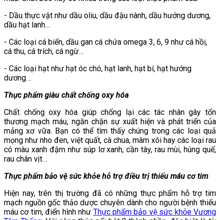
- Dầu thực vật như dầu oliu, dầu đậu nành, dầu hướng dương,
dầu hạt lanh…
- Các loại cá biển, dầu gan cá chứa omega 3, 6, 9 như cá hồi,
cá thu, cá trích, cá ngừ…
- Các loại hạt như hạt óc chó, hạt lanh, hạt bí, hạt hướng
dương…
Thực phẩm giàu chất chống oxy hóa
Chất chống oxy hóa giúp chống lại các tác nhân gây tổn
thương mạch máu, ngăn chặn sự xuất hiện và phát triển của
mảng xơ vữa. Bạn có thể tìm thấy chúng trong các loại quả
mọng như nho đen, việt quất, cà chua, mâm xôi hay các loại rau
có màu xanh đậm như súp lơ xanh, cần tây, rau mùi, húng quế,
rau chân vịt…
Thực phẩm bảo vệ sức khỏe hỗ trợ điều trị thiếu máu cơ tim
Hiện nay, trên thị trường đã có những thực phẩm hỗ trợ tim
mạch nguồn gốc thảo dược chuyên dành cho người bệnh thiếu
máu cơ tim, điển hình như
Thực phẩm bảo vệ sức khỏe Vương