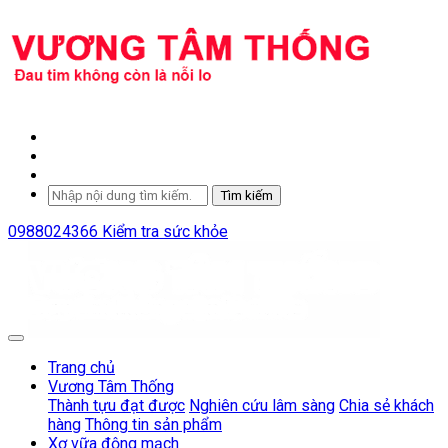
Tìm kiếm
0988024366
Kiểm tra sức khỏe
Trang chủ
Vương Tâm Thống
Thành tựu đạt được
Nghiên cứu lâm sàng
Chia sẻ khách
hàng
Thông tin sản phẩm
Xơ vữa động mạch