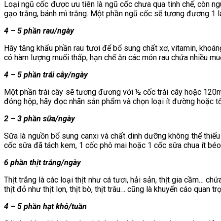
Loại ngũ cốc được ưu tiên là ngũ cốc chưa qua tinh chế, còn ng
gạo trắng, bánh mì trắng. Một phần ngũ cốc sẽ tương đương 1 l
4 – 5 phần rau/ngày
Hãy tăng khẩu phần rau tươi để bổ sung chất xơ, vitamin, khoán
có hàm lượng muối thấp, hạn chế ăn các món rau chứa nhiều mu
4 – 5 phần trái cây/ngày
Một phần trái cây sẽ tương đương với ½ cốc trái cây hoặc 120ml
đóng hộp, hãy đọc nhãn sản phẩm và chọn loại ít đường hoặc t
2 – 3 phần sữa/ngày
Sữa là nguồn bổ sung canxi và chất dinh dưỡng không thể thiế
cốc sữa đã tách kem, 1 cốc phô mai hoặc 1 cốc sữa chua ít béo
6 phần thịt trắng/ngày
Thịt trắng là các loại thịt như cá tươi, hải sản, thịt gia cầm… c
thịt đỏ như thịt lợn, thịt bò, thịt trâu… cũng là khuyến cáo quan
4 – 5 phần hạt khô/tuần