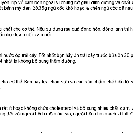
uyên lớp vỏ cám bên ngoài vì chúng rất giàu dinh dưỡng và chất x
át bánh mỳ đen, 28.35g ngũ cốc khô hoặc ½ chén ngũ cốc đã nấu 
g chất cho cơ thể. Nếu sử dụng rau quả đóng hộp, đông lạnh thì h
ối như dưa muối, cà muối…
 nước ép trái cây. Tốt nhất bạn hãy ăn trái cây trước bữa ăn 30
ốt nhất là không bổ sung thêm đường.
u cho cơ thể. Bạn hãy lựa chọn sữa và các sản phẩm chế biến từ
.
hứa rất ít hoặc không chứa cholesterol và bổ sung nhiều chất đạm, v
 trọng đối với người bệnh mỡ máu cao, người bệnh tim mạch vì thịt đ