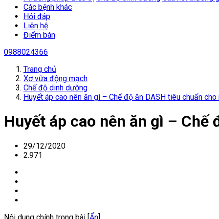
Các bệnh khác
Hỏi đáp
Liên hệ
Điểm bán
0988024366
Trang chủ
Xơ vữa động mạch
Chế độ dinh dưỡng
Huyết áp cao nên ăn gì – Chế độ ăn DASH tiêu chuẩn cho 
Huyết áp cao nên ăn gì – Chế 
29/12/2020
2.971
Nội dung chính trong bài [
Ẩn
]