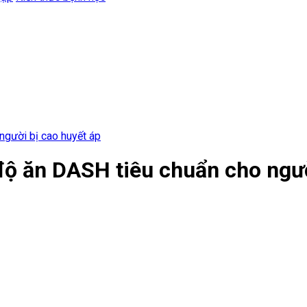
người bị cao huyết áp
độ ăn DASH tiêu chuẩn cho ngườ