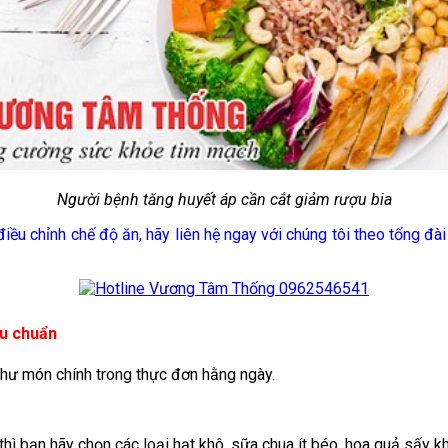
Người bệnh tăng huyết áp cần cắt giảm rượu bia
u chỉnh chế độ ăn, hãy liên hệ ngay với chúng tôi theo tổng đài
êu chuẩn
 như món chính trong thực đơn hằng ngày.
 thì bạn hãy chọn các loại hạt khô, sữa chua ít béo, hoa quả sấy 