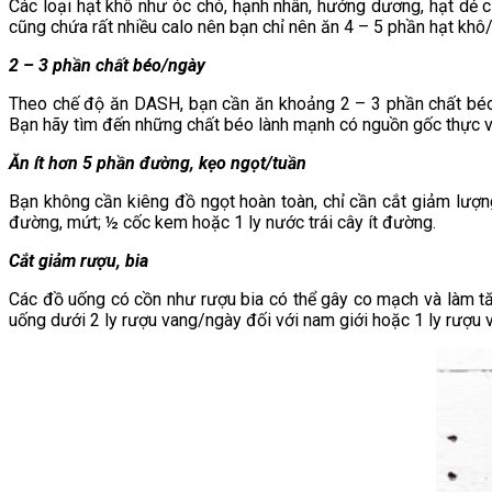
Các loại hạt khô như óc chó, hạnh nhân, hướng dương, hạt dẻ c
cũng chứa rất nhiều calo nên bạn chỉ nên ăn 4 – 5 phần hạt kh
2 – 3 phần chất béo/ngày
Theo chế độ ăn DASH, bạn cần ăn khoảng 2 – 3 phần chất bé
Bạn hãy tìm đến những chất béo lành mạnh có nguồn gốc thực vậ
Ăn ít hơn 5 phần đường, kẹo ngọt/tuần
Bạn không cần kiêng đồ ngọt hoàn toàn, chỉ cần cắt giảm lượ
đường, mứt; ½ cốc kem hoặc 1 ly nước trái cây ít đường.
Cắt giảm rượu, bia
Các đồ uống có cồn như rượu bia có thể gây co mạch và làm t
uống dưới 2 ly rượu vang/ngày đối với nam giới hoặc 1 ly rượu v