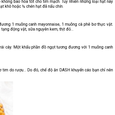
o không bão hòa tốt cho tim mạch. Tuy nhiên những loại hạt này
ạt khô hoặc ½ chén hạt đã nấu chín.
đương 1 muỗng canh mayonnaise, 1 muỗng cà phê bơ thực vật.
 tạng động vật, sữa nguyên kem, thịt đỏ…
trái cây. Một khẩu phần đồ ngọt tương đương với 1 muỗng canh
cơ tim do rượu… Do đó, chế độ ăn DASH khuyến cáo bạn chỉ nên