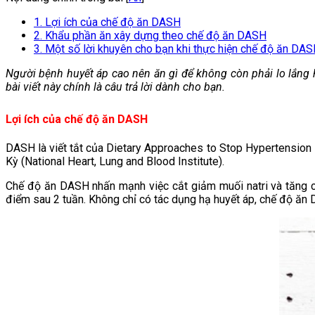
1. Lợi ích của chế độ ăn DASH
2. Khẩu phần ăn xây dựng theo chế độ ăn DASH
3. Một số lời khuyên cho bạn khi thực hiện chế độ ăn DAS
Người bệnh huyết áp cao nên ăn gì để không còn phải lo lắng
bài viết này chính là câu trả lời dành cho bạn.
Lợi ích của chế độ ăn DASH
DASH là viết tắt của Dietary Approaches to Stop Hypertension
Kỳ (National Heart, Lung and Blood Institute).
Chế độ ăn DASH nhấn mạnh việc cắt giảm muối natri và tăng c
điểm sau 2 tuần. Không chỉ có tác dụng hạ huyết áp, chế độ ăn