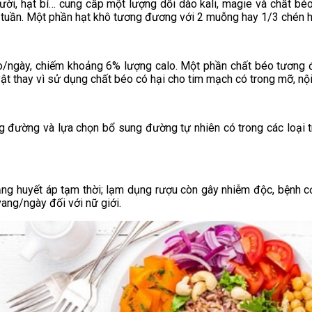
ười, hạt bí… cung cấp một lượng dồi dào kali, magie và chất bé
ô/tuần. Một phần hạt khô tương đương với 2 muỗng hay 1/3 chén h
o/ngày, chiếm khoảng 6% lượng calo. Một phần chất béo tương 
t thay vì sử dụng chất béo có hại cho tim mạch có trong mỡ, nội
ng đường và lựa chọn bổ sung đường tự nhiên có trong các loại 
ăng huyết áp tạm thời; lạm dụng rượu còn gây nhiễm độc, bệnh 
ang/ngày đối với nữ giới.