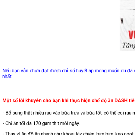
Nếu bạn vẫn chưa đạt được chỉ số huyết áp mong muốn dù đã điề
nhất.
Một số lời khuyên cho bạn khi thực hiện chế độ ăn DASH ti
- Bổ sung thật nhiều rau vào bữa trưa và bữa tốt, có thể coi rau
- Chỉ ăn tối đa 170 gam thịt mỗi ngày.
- Thay vì ăn đồ ăn nhanh như khoai tây chiên, bim bim, kẹo ngọt