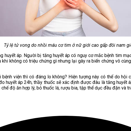
Tỷ lệ tử vong do nhồi máu cơ tim ở nữ giới cao gấp đôi nam gi
ng huyết áp. Người bị tăng huyết áp có nguy cơ mắc bệnh tim mạch
ều khi không có triệu chứng gì nhưng lại gây ra biến chứng vô cùn
ại bệnh viện thì có đáng lo không? Hiện tượng này có thể do hội
o huyết áp 24h, thầy thuốc sẽ xác định được đâu là tăng huyết á
chế độ ăn hợp lý, bỏ thuốc lá, rượu bia, tập thể dục đều đặn và t