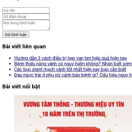
Gửi bình luận
Bài viết liên quan
Hướng dẫn 3 cách điều trị hẹp van tim hiệu quả hiện nay
Bệnh thiểu năng vành có nguy hiểm không? Nhận biết sớ
Các loại stent mạch vành tốt nhất hiện nay bạn cần biết
Đau ngực trái ở phụ nữ cảnh báo bệnh gì? Dấu hiệu nguy 
Bài viết nổi bật