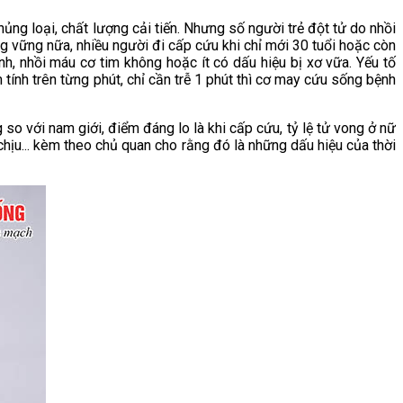
hủng loại, chất lượng cải tiến. Nhưng số người trẻ đột tử do nhồi
 vững nữa, nhiều người đi cấp cứu khi chỉ mới 30 tuổi hoặc còn
nh, nhồi máu cơ tim không hoặc ít có dấu hiệu bị xơ vữa. Yếu tố
ính trên từng phút, chỉ cần trễ 1 phút thì cơ may cứu sống bệnh
o với nam giới, điểm đáng lo là khi cấp cứu, tỷ lệ tử vong ở nữ
chịu... kèm theo chủ quan cho rằng đó là những dấu hiệu của thời