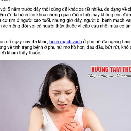
o với 5 năm trước đây thôi cũng đã khác xa rất nhiều, đa dạng về c
iệm đó là bệnh lão khoa nhưng quan điểm hiện nay không còn đứng
u cơ tim ở người cao tuổi, nhưng giờ đây, người bị bệnh mạch và
 ác mộng đối với cả người thầy thuốc vì cấp cứu nhồi máu cơ tim t
on số ngày nay đã khác,
bệnh mạch vành
ở phụ nữ đã ngang hàng s
ộng về tình trạng bệnh ở phụ nữ mơ hồ hơn, đau đầu, bứt rứt, khó 
n đi khám thầy thuốc.