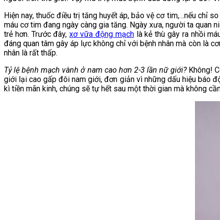
Hiện nay, thuốc điều trị tăng huyết áp, bảo vệ cơ tim,…nếu chỉ s
máu cơ tim đang ngày càng gia tăng. Ngày xưa, người ta quan n
trẻ hơn. Trước đây,
xơ vữa động mạch
là kẻ thù gây ra nhồi má
đáng quan tâm gây áp lực không chỉ với bệnh nhân mà còn là cơn
nhân là rất thấp.
Tỷ lệ bệnh mạch vành ở nam cao hơn 2-3 lần nữ giới?
Không! C
giới lại cao gấp đôi nam giới, đơn giản vì những dấu hiệu báo đ
kì tiền mãn kinh, chúng sẽ tự hết sau một thời gian mà không cầ