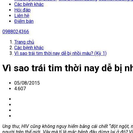
Các bệnh khác
Hỏi đáp
Liên hệ
Điểm bán
0988024366
Trang chủ
Các bệnh khác
Vì sao trái tim thời nay dễ bị nhồi máu? (Kỳ 1)
Vì sao trái tim thời nay dễ bị 
05/08/2015
4.607
Ung thư, HIV cũng không nguy hiểm bằng cái chết “đột ngột, 
người trên thế giới. Vậy mà tỉ lệ mắc bệnh đâu dừng lại ở đó? V