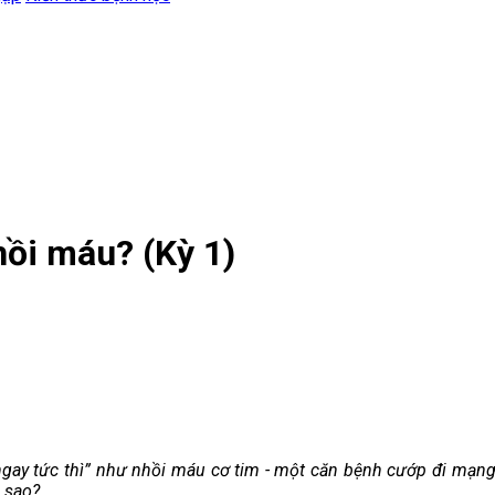
nhồi máu? (Kỳ 1)
ngay tức thì” như nhồi máu cơ tim - một căn bệnh cướp đi mạng 
ì sao?