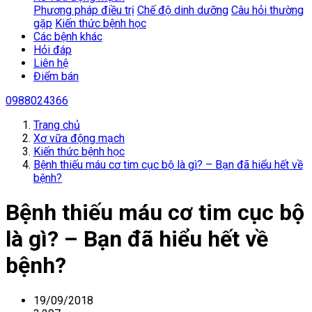
Phương pháp điều trị
Chế độ dinh dưỡng
Câu hỏi thường
gặp
Kiến thức bệnh học
Các bệnh khác
Hỏi đáp
Liên hệ
Điểm bán
0988024366
Trang chủ
Xơ vữa động mạch
Kiến thức bệnh học
Bệnh thiếu máu cơ tim cục bộ là gì? – Bạn đã hiểu hết về
bệnh?
Bệnh thiếu máu cơ tim cục bộ
là gì? – Bạn đã hiểu hết về
bệnh?
19/09/2018