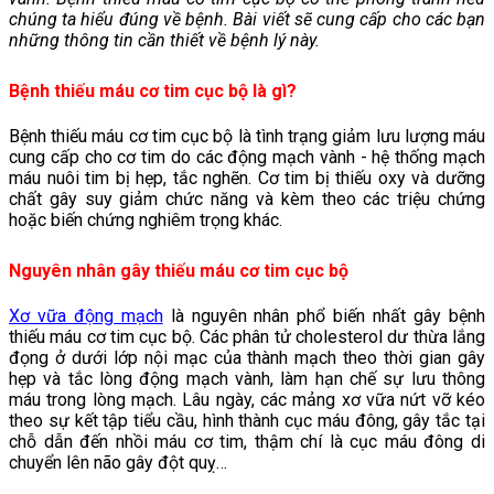
chúng ta hiểu đúng về bệnh. Bài viết sẽ cung cấp cho các bạn
những thông tin cần thiết về bệnh lý này.
Bệnh thiếu máu cơ tim cục bộ là gì?
Bệnh thiếu máu cơ tim cục bộ là tình trạng giảm lưu lượng máu
cung cấp cho cơ tim do các động mạch vành - hệ thống mạch
máu nuôi tim bị hẹp, tắc nghẽn. Cơ tim bị thiếu oxy và dưỡng
chất gây suy giảm chức năng và kèm theo các triệu chứng
hoặc biến chứng nghiêm trọng khác.
Nguyên nhân gây thiếu máu cơ tim cục bộ
Xơ vữa động mạch
là nguyên nhân phổ biến nhất gây bệnh
thiếu máu cơ tim cục bộ. Các phân tử cholesterol dư thừa lắng
đọng ở dưới lớp nội mạc của thành mạch theo thời gian gây
hẹp và tắc lòng động mạch vành, làm hạn chế sự lưu thông
máu trong lòng mạch. Lâu ngày, các mảng xơ vữa nứt vỡ kéo
theo sự kết tập tiểu cầu, hình thành cục máu đông, gây tắc tại
chỗ dẫn đến nhồi máu cơ tim, thậm chí là cục máu đông di
chuyển lên não gây đột quỵ…