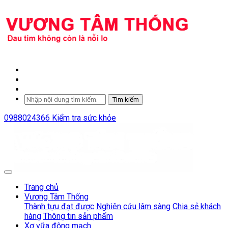
Tìm kiếm
0988024366
Kiểm tra sức khỏe
Trang chủ
Vương Tâm Thống
Thành tựu đạt được
Nghiên cứu lâm sàng
Chia sẻ khách
hàng
Thông tin sản phẩm
Xơ vữa động mạch