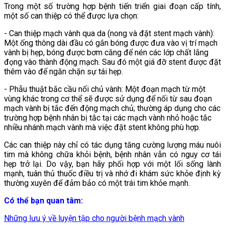
Trong một số trường hợp bệnh tiến triển giai đoạn cấp tính,
một số can thiệp có thể được lựa chọn:
- Can thiệp mạch vành qua da (nong và đặt stent mạch vành):
Một ống thông dài đầu có gắn bóng được đưa vào vị trí mạch
vành bị hẹp, bóng được bơm căng để nén các lớp chất lắng
đọng vào thành động mạch. Sau đó một giá đỡ stent được đặt
thêm vào để ngăn chặn sự tái hẹp.
- Phẫu thuật bắc cầu nối chủ vành: Một đoạn mạch từ một
vùng khác trong cơ thể sẽ được sử dụng để nối từ sau đoạn
mạch vành bị tắc đến động mạch chủ; thường áp dụng cho các
trường hợp bệnh nhân bị tắc tại các mạch vành nhỏ hoặc tắc
nhiều nhánh mạch vành mà việc đặt stent không phù hợp.
Các can thiệp này chỉ có tác dụng tăng cường lượng máu nuôi
tim mà không chữa khỏi bệnh, bệnh nhân vẫn có nguy cơ tái
hẹp trở lại. Do vậy, bạn hãy phối hợp với một lối sống lành
mạnh, tuân thủ thuốc điều trị và nhớ đi khám sức khỏe định kỳ
thường xuyên để đảm bảo có một trái tim khỏe mạnh.
Có thể bạn quan tâm:
Những lưu ý về luyện tập cho người bệnh mạch vành