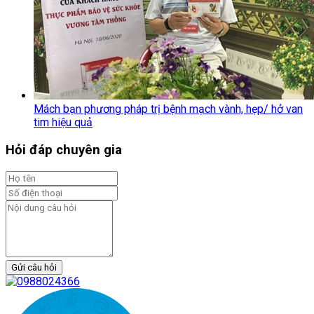
Mách bạn phương pháp trị bệnh mạch vành, hẹp/ hở van
tim hiệu quả
Hỏi đáp chuyên gia
Gửi câu hỏi