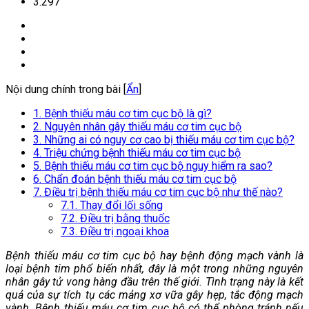
3.297
Nội dung chính trong bài [
Ẩn
]
1. Bệnh thiếu máu cơ tim cục bộ là gì?
2. Nguyên nhân gây thiếu máu cơ tim cục bộ
3. Những ai có nguy cơ cao bị thiếu máu cơ tim cục bộ?
4. Triệu chứng bệnh thiếu máu cơ tim cục bộ
5. Bệnh thiếu máu cơ tim cục bộ nguy hiểm ra sao?
6. Chẩn đoán bệnh thiếu máu cơ tim cục bộ
7. Điều trị bệnh thiếu máu cơ tim cục bộ như thế nào?
7.1. Thay đổi lối sống
7.2. Điều trị bằng thuốc
7.3. Điều trị ngoại khoa
Bệnh thiếu máu cơ tim cục bộ hay bệnh động mạch vành là
loại bệnh tim phổ biến nhất, đây là một trong những nguyên
nhân gây tử vong hàng đầu trên thế giới. Tình trạng này là kết
quả của sự tích tụ các mảng xơ vữa gây hẹp, tắc động mạch
vành. Bệnh thiếu máu cơ tim cục bộ có thể phòng tránh nếu