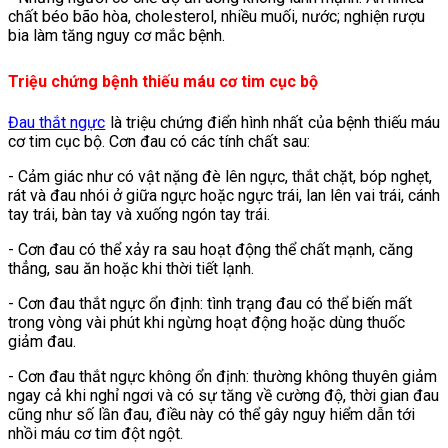
chất béo bão hòa, cholesterol, nhiều muối, nước; nghiện rượu
bia làm tăng nguy cơ mắc bệnh.
Triệu chứng bệnh thiếu máu cơ tim cục bộ
Đau thắt ngực
là triệu chứng điển hình nhất của bệnh thiếu máu
cơ tim cục bộ. Cơn đau có các tính chất sau:
- Cảm giác như có vật nặng đè lên ngực, thắt chặt, bóp nghẹt,
rát và đau nhói ở giữa ngực hoặc ngực trái, lan lên vai trái, cánh
tay trái, bàn tay và xuống ngón tay trái.
- Cơn đau có thể xảy ra sau hoạt động thể chất mạnh, căng
thẳng, sau ăn hoặc khi thời tiết lạnh.
- Cơn đau thắt ngực ổn định: tình trạng đau có thể biến mất
trong vòng vài phút khi ngừng hoạt động hoặc dùng thuốc
giảm đau.
- Cơn đau thắt ngực không ổn định: thường không thuyên giảm
ngay cả khi nghỉ ngơi và có sự tăng về cường độ, thời gian đau
cũng như số lần đau, điều này có thể gây nguy hiểm dẫn tới
nhồi máu cơ tim đột ngột.