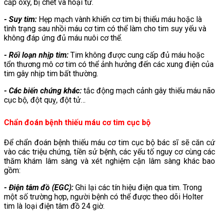
cấp oxy, bị chết và hoại tử.
- Suy tim:
Hẹp mạch vành khiến cơ tim bị thiếu máu hoặc là
tình trạng sau nhồi máu cơ tim có thể làm cho tim suy yếu và
không đáp ứng đủ máu nuôi cơ thể.
- Rối loạn nhịp tim:
Tim không được cung cấp đủ máu hoặc
tổn thương mô cơ tim có thể ảnh hưởng đến các xung điện của
tim gây nhịp tim bất thường.
- Các biến chứng khác:
tắc động mạch cảnh gây thiếu máu não
cục bộ, đột quỵ, đột tử…
Chẩn đoán bệnh thiếu máu cơ tim cục bộ
Để chẩn đoán bệnh thiếu máu cơ tim cục bộ bác sĩ sẽ căn cứ
vào các triệu chứng, tiền sử bệnh, các yếu tố nguy cơ cùng các
thăm khám lâm sàng và xét nghiệm cận lâm sàng khác bao
gồm:
- Điện tâm đồ (EGC):
Ghi lại các tín hiệu điện qua tim. Trong
một số trường hợp, người bệnh có thể được theo dõi Holter
tim là loại điện tâm đồ 24 giờ.