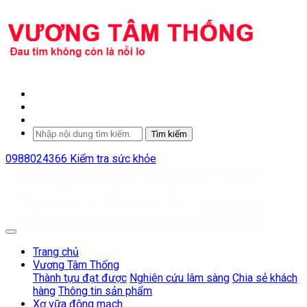
Tìm kiếm
0988024366
Kiểm tra sức khỏe
Trang chủ
Vương Tâm Thống
Thành tựu đạt được
Nghiên cứu lâm sàng
Chia sẻ khách
hàng
Thông tin sản phẩm
Xơ vữa động mạch