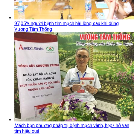
97,05% người bệnh tim mạch hài lòng sau khi dùng
Vương Tâm Thống
Mách bạn phương pháp trị bệnh mạch vành, hẹp/ hở van
tim hiệu quả