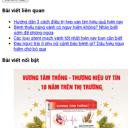
Bài viết liên quan
Hướng dẫn 3 cách điều trị hẹp van tim hiệu quả hiện nay
Bệnh thiểu năng vành có nguy hiểm không? Nhận biết
sớm để phòng ngừa
Các loại stent mạch vành tốt nhất hiện nay bạn cần biết
Đau ngực trái ở phụ nữ cảnh báo bệnh gì? Dấu hiệu nguy
hiểm chớ bỏ qua
Bài viết nổi bật