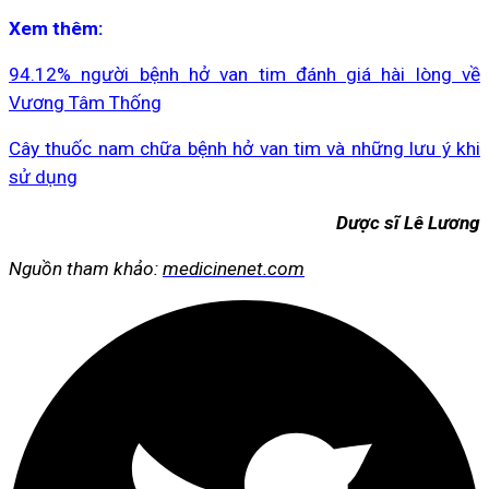
Xem thêm:
94.12% người bệnh hở van tim đánh giá hài lòng về
Vương Tâm Thống
Cây thuốc nam chữa bệnh hở van tim và những lưu ý khi
sử dụng
Dược sĩ Lê Lương
Nguồn tham khảo:
medicinenet.com