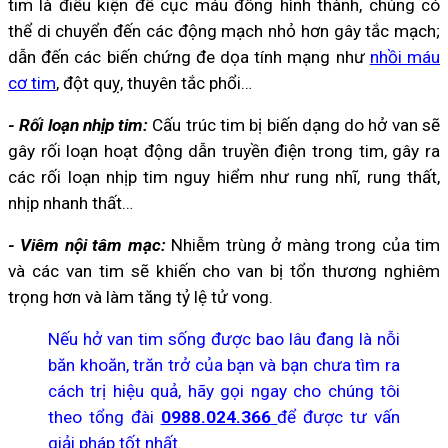
tim là điều kiện để cục máu đông hình thành, chúng có
thể di chuyển đến các động mạch nhỏ hơn gây tắc mạch;
dẫn đến các biến chứng đe dọa tính mạng như
nhồi máu
cơ tim
, đột quỵ, thuyên tắc phổi…
- Rối loạn nhịp tim:
Cấu trúc tim bị biến dạng do hở van sẽ
gây rối loạn hoạt động dẫn truyền điện trong tim, gây ra
các rối loạn nhịp tim nguy hiểm như rung nhĩ, rung thất,
nhịp nhanh thất…
- Viêm nội tâm mạc:
Nhiễm trùng ở màng trong của tim
và các van tim sẽ khiến cho van bị tổn thương nghiêm
trọng hơn và làm tăng tỷ lệ tử vong.
Nếu hở van tim sống được bao lâu đang là nỗi
băn khoăn, trăn trở của bạn và bạn chưa tìm ra
cách trị hiệu quả, hãy gọi ngay cho chúng tôi
theo tổng đài
0988.024.366
để được tư vấn
giải pháp tốt nhất.