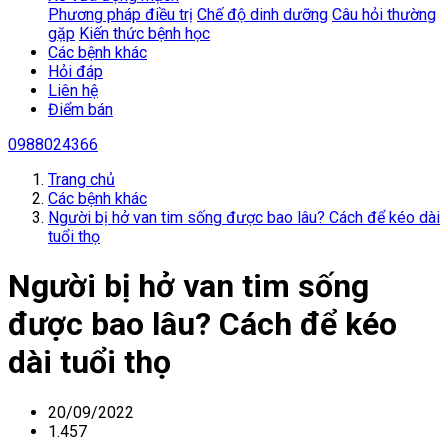
Phương pháp điều trị
Chế độ dinh dưỡng
Câu hỏi thường
gặp
Kiến thức bệnh học
Các bệnh khác
Hỏi đáp
Liên hệ
Điểm bán
0988024366
Trang chủ
Các bệnh khác
Người bị hở van tim sống được bao lâu? Cách để kéo dài
tuổi thọ
Người bị hở van tim sống
được bao lâu? Cách để kéo
dài tuổi thọ
20/09/2022
1.457