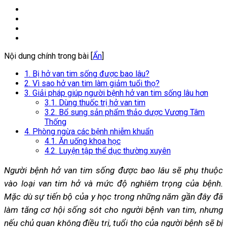
Nội dung chính trong bài [
Ẩn
]
1. Bị hở van tim sống được bao lâu?
2. Vì sao hở van tim làm giảm tuổi thọ?
3. Giải pháp giúp người bệnh hở van tim sống lâu hơn
3.1. Dùng thuốc trị hở van tim
3.2. Bổ sung sản phẩm thảo dược Vương Tâm
Thống
4. Phòng ngừa các bệnh nhiễm khuẩn
4.1. Ăn uống khoa học
4.2. Luyện tập thể dục thường xuyên
Người bệnh hở van tim sống được bao lâu sẽ phụ thuộc
vào loại van tim hở và mức độ nghiêm trọng của bệnh.
Mặc dù sự tiến bộ của y học trong những năm gần đây đã
làm tăng cơ hội sống sót cho người bệnh van tim, nhưng
nếu chủ quan không điều trị, tuổi thọ của người bệnh sẽ bị